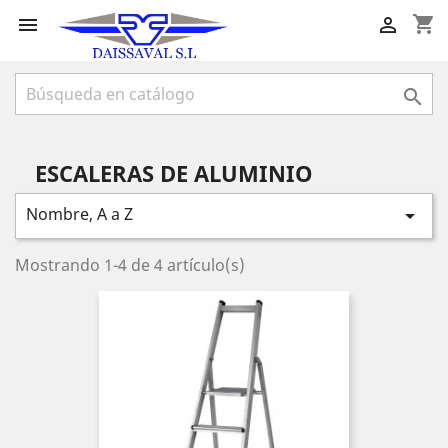
shopping_cart



ESCALERAS DE ALUMINIO
Nombre, A a Z

Mostrando 1-4 de 4 artículo(s)