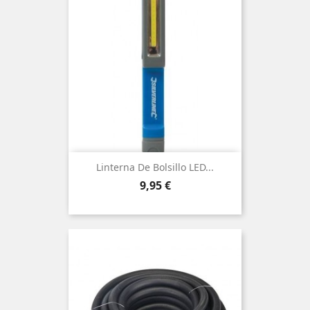
Linterna De Bolsillo LED...
Precio
9,95 €