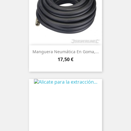
Manguera Neumática En Goma,...
Precio
17,50 €